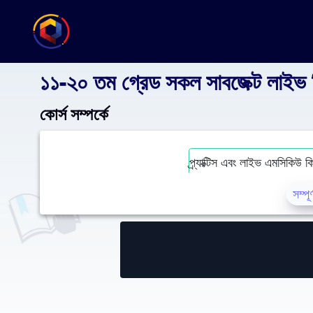
১১-২০ তম গ্রেড সকল সাবজেক্ট লা
কোর্স সম্পর্কে
প্র্যাক্টিস এবং লাইভ এমসিকিউ
সম্পূ
১১-২০ তম গ্রেড সকল সাবজেক্ট নিয়ে চাকরির প্রস্তুতির জন্য বিশেষভাবে তৈরি,
শক্তিশালী করুন। রেগুলার লাইভ ক্লাসের পাশাপাশি ভিডিও ক্লাস ও প্রয়োজনী
লাইভ এক্সাম নেয়া হবে যা শিক্ষার্থীদের উন্নতিতে সহায়ক হবে। লাইফটাইম এক্