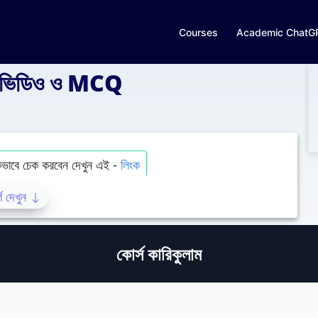
Courses
Academic ChatG
ইভ ভিডিও ও MCQ
 কিভাবে চেক করবেন দেখুন এই -
লিংক
র্ণ দেখুন
 এই কোর্সে প্রধান শিক্ষক গোলাম কিবরিয়ার নির্দেশনায় আপনার প্রস্তুতিকে আরও
য় প্র্যাক্টিসের জন্য MCQ দেয়া হবে। অ্যাপ এবং ওয়েবসাইটের মাধ্যমে মাঝে মাঝে
সেস সুবিধাসহ এখনই জয়েন করুন এবং আপনার শিক্ষার যাত্রা শুরু করুন!
কোর্স কারিকুলাম