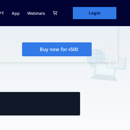
Login
PT
App
Webinars
Buy now for ৳500